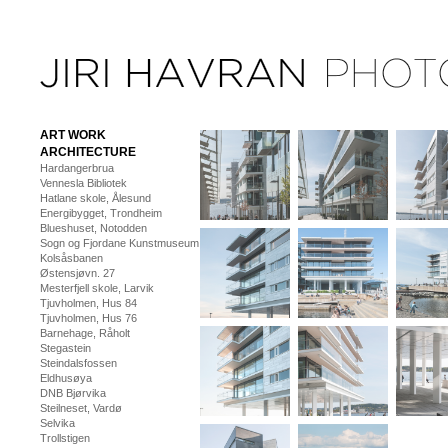
ART WORK
ARCHITECTURE
Hardangerbrua
Vennesla Bibliotek
Hatlane skole, Ålesund
Energibygget, Trondheim
Blueshuset, Notodden
Sogn og Fjordane Kunstmuseum
Kolsåsbanen
Østensjøvn. 27
Mesterfjell skole, Larvik
Tjuvholmen, Hus 84
Tjuvholmen, Hus 76
Barnehage, Råholt
Stegastein
Steindalsfossen
Eldhusøya
DNB Bjørvika
Steilneset, Vardø
Selvika
Trollstigen