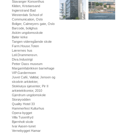
Stavanger Konserthus
Kilden, Kristiansand
Ingierstrand Bad
Westerdals School of
Communication, Oslo
Boliger, Calmeyers gate, Oslo
Barcode, bolighus
Askim ungdomsskole
Bøler kirke
Tangen videregående skole
Farm.House.Toten
Lærernes hus
Leil.Drammensvn.
Diva.Industrigt
Petter Dass museum
Margarinfabrikken barnehage
VIP.Gardermoen
Juvet Café, Valldal, Jensen og
skodvin arkitekter,
Stokkøya sjøsenter, Pir II
arkietektkontor, 2010
Gjerdrum ungdomskole
Storøyodden
Quality Hotel 33
Hammerfest Kulturhus
Opera-bygget
Villa Tusenfryd
Bjørnholt skole
Ivar Aasen-tunet
Vernebygget Hamar