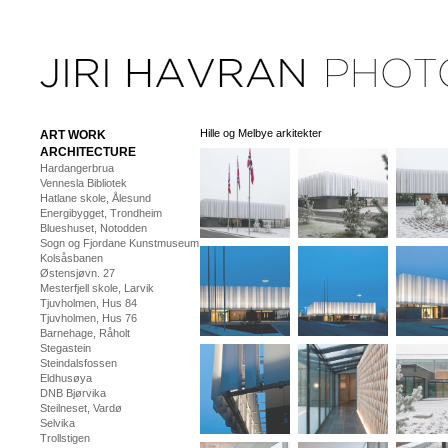
Hille og Melbye arkitekter
ART WORK
ARCHITECTURE
Hardangerbrua
Vennesla Bibliotek
Hatlane skole, Ålesund
Energibygget, Trondheim
Blueshuset, Notodden
Sogn og Fjordane Kunstmuseum
Kolsåsbanen
Østensjøvn. 27
Mesterfjell skole, Larvik
Tjuvholmen, Hus 84
Tjuvholmen, Hus 76
Barnehage, Råholt
Stegastein
Steindalsfossen
Eldhusøya
DNB Bjørvika
Steilneset, Vardø
Selvika
Trollstigen