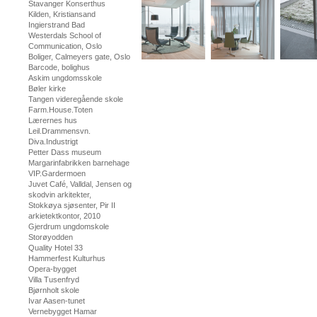
Stavanger Konserthus
Kilden, Kristiansand
Ingierstrand Bad
Westerdals School of
Communication, Oslo
Boliger, Calmeyers gate, Oslo
Barcode, bolighus
Askim ungdomsskole
Bøler kirke
Tangen videregående skole
Farm.House.Toten
Lærernes hus
Leil.Drammensvn.
Diva.Industrigt
Petter Dass museum
Margarinfabrikken barnehage
VIP.Gardermoen
Juvet Café, Valldal, Jensen og
skodvin arkitekter,
Stokkøya sjøsenter, Pir II
arkietektkontor, 2010
Gjerdrum ungdomskole
Storøyodden
Quality Hotel 33
Hammerfest Kulturhus
Opera-bygget
Villa Tusenfryd
Bjørnholt skole
Ivar Aasen-tunet
Vernebygget Hamar