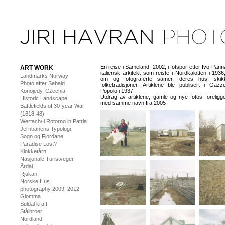
En reise i Sameland, 2002, i fotspor etter Ivo Pann
ART WORK
italiensk arkitekt som reiste i Nordkalotten i 1936
Landmarks Norway
om og fotograferte samer, deres hus, skik
Photo after Sebald
folketradisjoner. Artiklene ble publisert i Gazz
Konojedy, Czechia
Popolo i 1937.
Utdrag av artiklene, gamle og nye fotos foreligg
Historic Landscape
med samme navn fra 2005
Battlefields of 30-year War
(1618-48)
Wertach/Il Rotorno in Patria
Jernbanens Typologi
Sogn og Fjordane
Paradise Lost?
Klokketårn
Nasjonale Turistveger
Årdal
Rjukan
Norske Hus
photography 2009–2012
Glomma
Suldal kraft
Stålbroer
Nordland